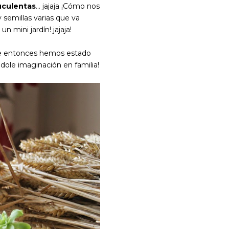
uculentas
... jajaja ¡Cómo nos
 y semillas varias que va
 mini jardín! jajaja!
de entonces hemos estado
ole imaginación en familia!