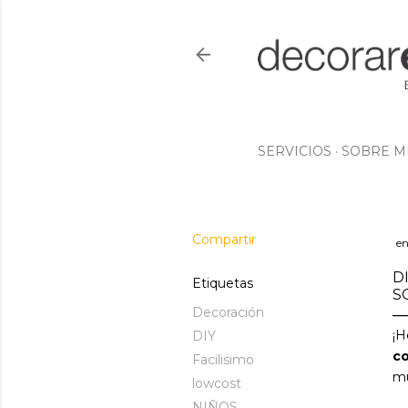
SERVICIOS
SOBRE M
Compartir
en
D
Etiquetas
S
Decoración
¡H
DIY
co
Facilisimo
mu
lowcost
NIÑOS