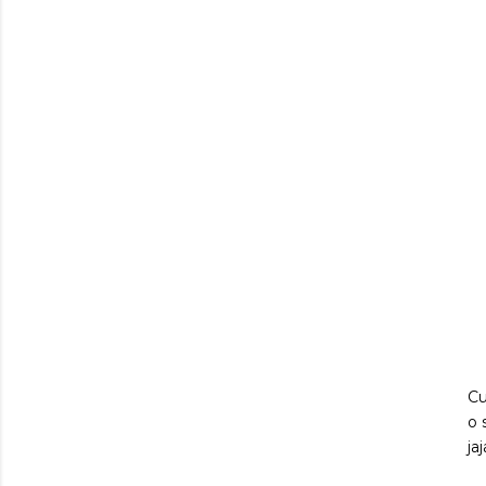
Cu
o 
jaj