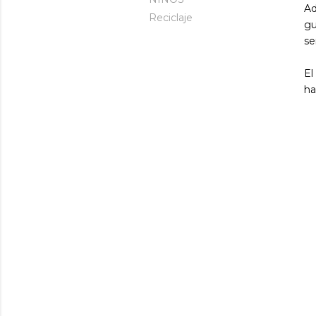
Ad
Reciclaje
gu
se
El
ha