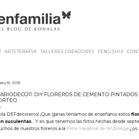
Ir al contenido principal
Í
ARTETERAPIA
TALLERES CREADORES
FENG SHUI
CON
ero 19, 2015
IARIODECO11: DIY FLOREROS DE CEMENTO PINTADOS
ORTEO
ola DEFdecoreros! ¡Que ganas teníamos de enseñaros estos
flo
n suculentas
... Y es que tenemos las fotos hechas desde sep
chos de nuestros floreros a la
Feria medieval de Artziniega
¿os 