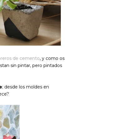
loreros de cemento
, y como os
an sin pintar, pero pintados
e
; desde los moldes en
ece?