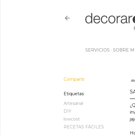
SERVICIOS
SOBRE M
Compartir
di
S
Etiquetas
Artesanal
¿Q
DIY
in
lowcost
ja
RECETAS FÁCILES
Ho