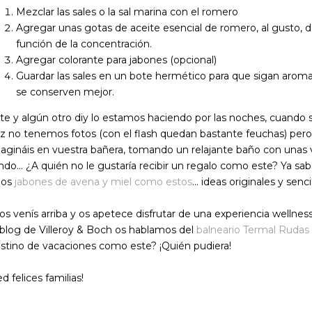
Mezclar las sales o la sal marina con el romero
Agregar unas gotas de aceite esencial de romero, al gusto, d
función de la concentración.
Agregar colorante para jabones (opcional)
Guardar las sales en un bote hermético para que sigan arom
se conserven mejor.
te y algún otro diy lo estamos haciendo por las noches, cuando s
z no tenemos fotos (con el flash quedan bastante feuchas) per
agináis en vuestra bañera, tomando un relajante baño con unas v
ndo... ¿A quién no le gustaría recibir un regalo como este? Ya sab
os
jabones de avena y miel como estos
... ideas originales y senci
 os venís arriba y os apetece disfrutar de una experiencia wellness
 blog de Villeroy & Boch os hablamos del
balneario Termal Rudas
stino de vacaciones como este? ¡Quién pudiera!
ed felices familias!