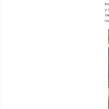
bu
y 
ta
no