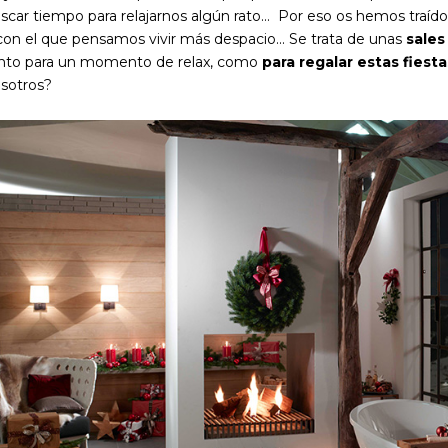
scar tiempo para relajarnos algún rato... Por eso os hemos traí
con el que pensamos vivir más despacio... Se trata de unas
sales
nto para un momento de relax, como
para regalar estas fiesta
sotros?