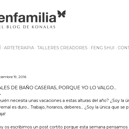
Ir al contenido principal
Í
ARTETERAPIA
TALLERES CREADORES
FENG SHUI
CON
ciembre 19, 2016
ALES DE BAÑO CASERAS, PORQUE YO LO VALGO...
uién necesita unas vacaciones a estas alturas del año? ¿Soy la ú
vernal es duro... Trabajo, horarios, deberes... ¿Soy la única que se
jaja!
y os escribimos un post cortito porque esta semana pensamos 