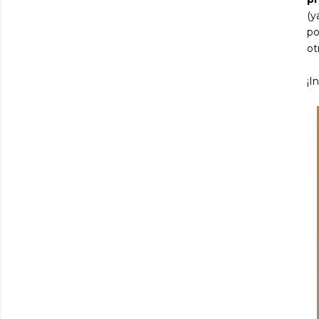
(y
po
ot
¡I