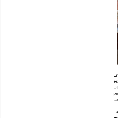
En
es
D
pe
co
La
pr