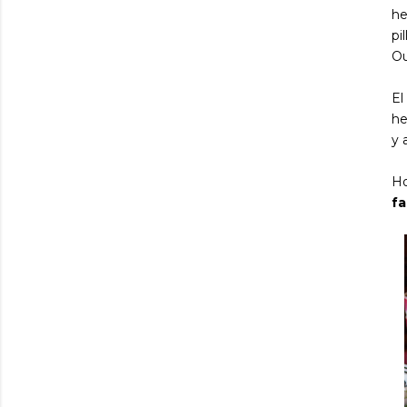
he
pi
Ou
El
he
y 
Ho
fa