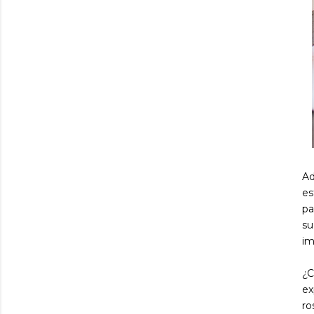
A
es
pa
su
im
¿C
ex
ro