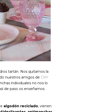
os tartán. Nos quitamos la
ndo nuestros amigos de
DAY
chas individuales no nos lo
Y así de paso os enseñamos
de
algodón reciclado
, vienen
tideslizantes
,
antimanchas