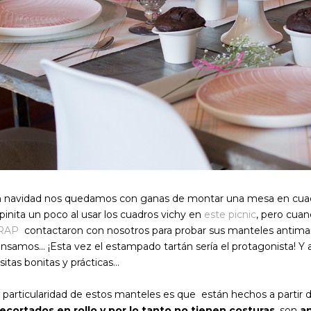
 navidad nos quedamos con ganas de montar una mesa en cuadr
pinita un poco al usar los cuadros vichy en
este picnic
, pero cua
RAP
contactaron con nosotros para probar sus manteles antiman
nsamos... ¡Esta vez el estampado tartán sería el protagonista! 
sitas bonitas y prácticas...
 particularidad de estos manteles es que están hechos a partir 
ecortados en rollo y por lo tanto no tienen costuras
, son
an