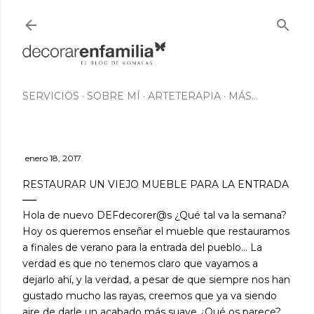
Ir al contenido principal
SERVICIOS
SOBRE MÍ
ARTETERAPIA
MÁS…
enero 18, 2017
RESTAURAR UN VIEJO MUEBLE PARA LA ENTRADA
Hola de nuevo DEFdecorer@s ¿Qué tal va la semana?
Hoy os queremos enseñar el mueble que restauramos
a finales de verano para la entrada del pueblo... La
verdad es que no tenemos claro que vayamos a
dejarlo ahí, y la verdad, a pesar de que siempre nos han
gustado mucho las rayas, creemos que ya va siendo
aire de darle un acabado más suave ¿Qué os parece?