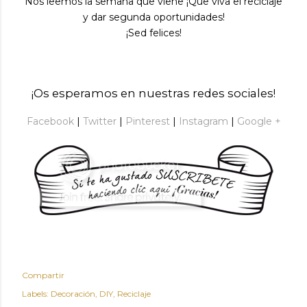
Nos leemos la semana que viene ¡Que viva el reciclaje
y dar segunda oportunidades!
¡Sed felices!
¡Os esperamos en nuestras redes sociales!
Facebook
|
Twitter
|
Pinterest
|
Instagram
|
Google +
Compartir
Labels:
Decoración
DIY
Reciclaje