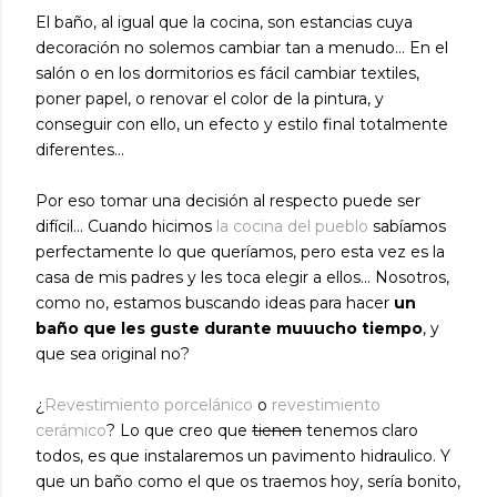
El baño, al igual que la cocina, son estancias cuya
decoración no solemos cambiar tan a menudo... En el
salón o en los dormitorios es fácil cambiar textiles,
poner papel, o renovar el color de la pintura, y
conseguir con ello, un efecto y estilo final totalmente
diferentes...
Por eso tomar una decisión al respecto puede ser
difícil... Cuando hicimos
la cocina del pueblo
sabíamos
perfectamente lo que queríamos, pero esta vez es la
casa de mis padres y les toca elegir a ellos... Nosotros,
como no, estamos buscando ideas para hacer
un
baño que les guste durante muuucho tiempo
, y
que sea original no?
¿
Revestimiento porcelánico
o
revestimiento
cerámico
? Lo que creo que
tienen
tenemos claro
todos, es que instalaremos un pavimento hidraulico. Y
que un baño como el que os traemos hoy, sería bonito,