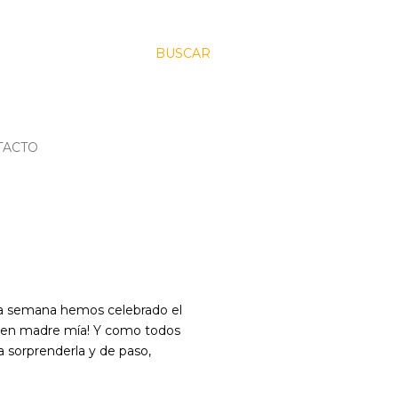
BUSCAR
TACTO
ta semana hemos celebrado el
en madre mía! Y como todos
a sorprenderla y de paso,