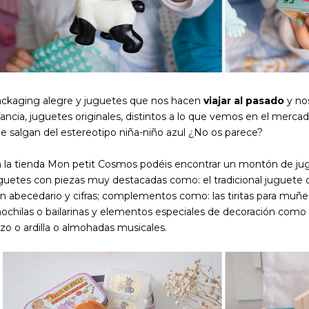
ckaging alegre y juguetes que nos hacen
viajar al pasado
y no
fancia, juguetes originales, distintos a lo que vemos en el merca
e salgan del estereotipo niña-niño azul ¿No os parece?
 la tienda Mon petit Cosmos podéis encontrar un montón de ju
guetes con piezas muy destacadas como: el tradicional juguete de 
n abecedario y cifras; complementos como: las tiritas para muñecas,
chilas o bailarinas y elementos especiales de decoración como
izo o ardilla o almohadas musicales.