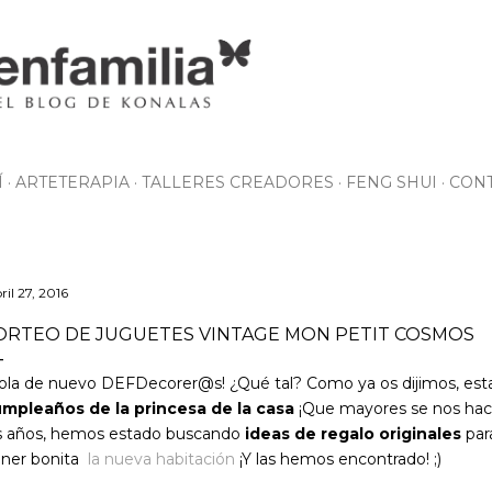
Ir al contenido principal
Í
ARTETERAPIA
TALLERES CREADORES
FENG SHUI
CON
ril 27, 2016
ORTEO DE JUGUETES VINTAGE MON PETIT COSMOS
ola de nuevo DEFDecorer@s! ¿Qué tal? Como ya os dijimos, es
mpleaños de la princesa de la casa
¡Que mayores se nos hac
s años, hemos estado buscando
ideas de regalo originales
par
ner bonita
la nueva habitación
¡Y las hemos encontrado! ;)