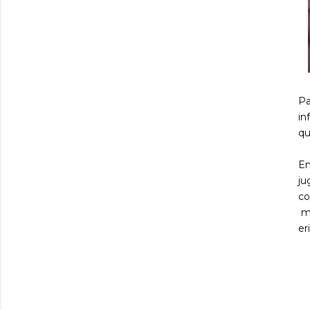
Pa
in
qu
En
ju
co
mo
er