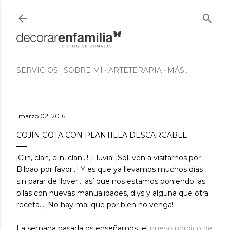
Ir al contenido principal
SERVICIOS
SOBRE MÍ
ARTETERAPIA
MÁS…
marzo 02, 2016
COJÍN GOTA CON PLANTILLA DESCARGABLE
¡Clin, clan, clin, clan...! ¡Lluvia! ¡Sol, ven a visitarnos por
Bilbao por favor...! Y es que ya llevamos muchos días
sin parar de llover... así que nos estamos poniendo las
pilas con nuevas manualidades, diys y alguna que otra
receta... ¡No hay mal que por bien no venga!
La semana pasada os enseñamos el
nuevo nórdico de