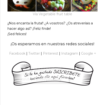
Vía Vegetable fruit table
¡¡Nos encanta la fruta!! ¿A vosotros? ¿Os atreveríais a
hacer algo así? ¡Feliz finde!
¡Sed felices!
¡Os esperamos en nuestras redes sociales!
Facebook
|
Twitter
|
Pinterest
|
Instagram
|
Google +