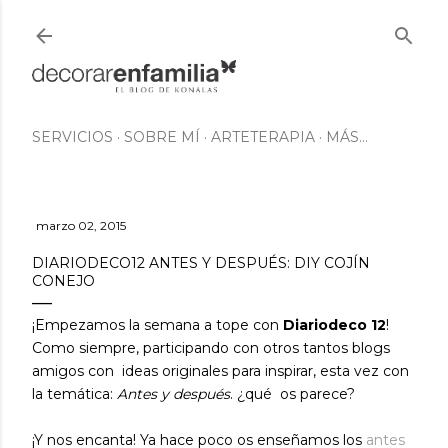
Ir al contenido principal
SERVICIOS
SOBRE MÍ
ARTETERAPIA
MÁS…
marzo 02, 2015
DIARIODECO12 ANTES Y DESPUÉS: DIY COJÍN
CONEJO
¡Empezamos la semana a tope con
Diariodeco 12
!
Como siempre, participando con otros tantos blogs
amigos con ideas originales para inspirar, esta vez con
la temática:
Antes y después
. ¿qué os parece?
¡Y nos encanta! Ya hace poco os enseñamos los
antes