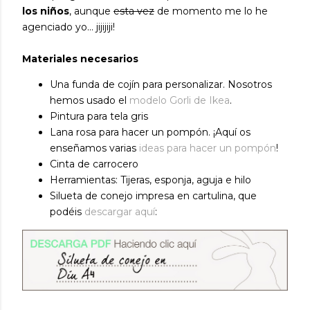
los niños
, aunque
esta vez
de momento me lo he
agenciado yo... jijijiji!
Materiales necesarios
Una funda de cojín para personalizar. Nosotros
hemos usado el
modelo Gorli de Ikea
.
Pintura para tela gris
Lana rosa para hacer un pompón. ¡Aquí os
enseñamos varias
ideas para hacer un pompón
!
Cinta de carrocero
Herramientas: Tijeras, esponja, aguja e hilo
Silueta de conejo impresa en cartulina, que
podéis
descargar aquí
: